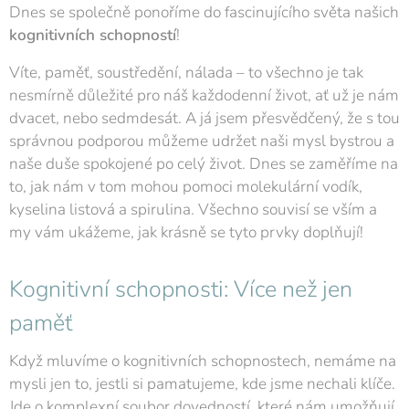
Dnes se společně ponoříme do fascinujícího světa našich
kognitivních schopností
!
Víte, paměť, soustředění, nálada – to všechno je tak
nesmírně důležité pro náš každodenní život, ať už je nám
dvacet, nebo sedmdesát. A já jsem přesvědčený, že s tou
správnou podporou můžeme udržet naši mysl bystrou a
naše duše spokojené po celý život. Dnes se zaměříme na
to, jak nám v tom mohou pomoci molekulární vodík,
kyselina listová a spirulina. Všechno souvisí se vším a
my vám ukážeme, jak krásně se tyto prvky doplňují!
Kognitivní schopnosti: Více než jen
paměť
Když mluvíme o kognitivních schopnostech, nemáme na
mysli jen to, jestli si pamatujeme, kde jsme nechali klíče.
Jde o komplexní soubor dovedností, které nám umožňují