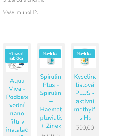
Vaše ImunoH2.
Vánoční
Novinka
Novinka
nabídka
Spirulina
Kyselina
Aqua
Plus -
listová
Viva -
Spirulina
PLUS -
Podbateriový
+
aktivní
vodní
Haematococcus
methylfolát
nano
pluvialis
s H₂
filtr v
+ Zinek
300,00
instalační
520,00