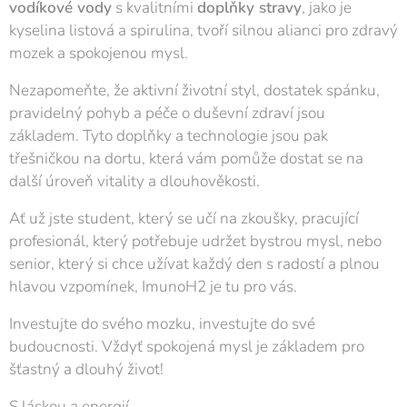
vodíkové vody
s kvalitními
doplňky stravy
, jako je
kyselina listová a spirulina, tvoří silnou alianci pro zdravý
mozek a spokojenou mysl.
Nezapomeňte, že aktivní životní styl, dostatek spánku,
pravidelný pohyb a péče o duševní zdraví jsou
základem. Tyto doplňky a technologie jsou pak
třešničkou na dortu, která vám pomůže dostat se na
další úroveň vitality a dlouhověkosti.
Ať už jste student, který se učí na zkoušky, pracující
profesionál, který potřebuje udržet bystrou mysl, nebo
senior, který si chce užívat každý den s radostí a plnou
hlavou vzpomínek, ImunoH2 je tu pro vás.
Investujte do svého mozku, investujte do své
budoucnosti. Vždyť spokojená mysl je základem pro
šťastný a dlouhý život!
S láskou a energií,