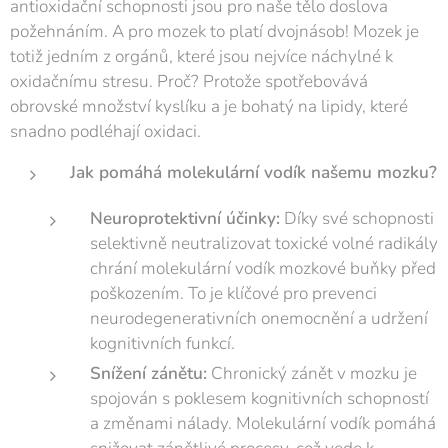
antioxidační schopnosti jsou pro naše tělo doslova
požehnáním. A pro mozek to platí dvojnásob! Mozek je
totiž jedním z orgánů, které jsou nejvíce náchylné k
oxidačnímu stresu. Proč? Protože spotřebovává
obrovské množství kyslíku a je bohatý na lipidy, které
snadno podléhají oxidaci.
Jak pomáhá molekulární vodík našemu mozku?
Neuroprotektivní účinky:
Díky své schopnosti
selektivně neutralizovat toxické volné radikály
chrání molekulární vodík mozkové buňky před
poškozením. To je klíčové pro prevenci
neurodegenerativních onemocnění a udržení
kognitivních funkcí.
Snížení zánětu:
Chronický zánět v mozku je
spojován s poklesem kognitivních schopností
a změnami nálady. Molekulární vodík pomáhá