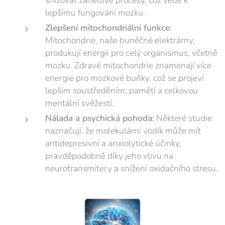
snižovat zánětlivé procesy, což vede k
lepšímu fungování mozku.
Zlepšení mitochondriální funkce:
Mitochondrie, naše buněčné elektrárny,
produkují energii pro celý organismus, včetně
mozku. Zdravé mitochondrie znamenají více
energie pro mozkové buňky, což se projeví
lepším soustředěním, pamětí a celkovou
mentální svěžestí.
Nálada a psychická pohoda:
Některé studie
naznačují, že molekulární vodík může mít
antidepresivní a anxiolytické účinky,
pravděpodobně díky jeho vlivu na
neurotransmitery a snížení oxidačního stresu.