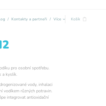
log
Kontakty a partneři
Více
Košík
H2
odíku pro osobní spotřebu.
k a kyslík.
drogenizované vody, inhalaci
ní vodíkem různých potravin.
lépe integrovat antioxidační