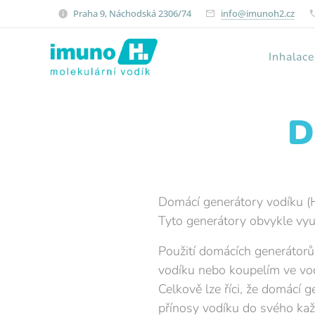
Praha 9, Náchodská 2306/74
info@imunoh2.cz
Inhalac
D
Domácí generátory vodíku (H
Tyto generátory obvykle využ
Použití domácích generátorů
vodíku nebo koupelím ve vod
Celkově lze říci, že domácí g
přínosy vodíku do svého ka