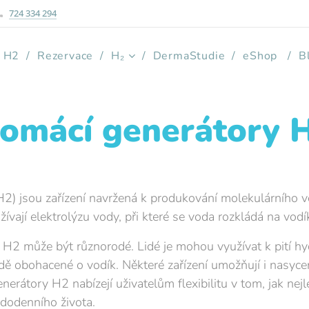
724 334 294
e H2
Rezervace
H₂
DermaStudie
eShop
B
omácí generátory 
2) jsou zařízení navržená k produkování molekulárního v
ívají elektrolýzu vody, při které se voda rozkládá na vodí
 H2 může být různorodé. Lidé je mohou využívat k pití hy
ě obohacené o vodík. Některé zařízení umožňují i nasyce
enerátory H2 nabízejí uživatelům flexibilitu v tom, jak nej
ždodenního života.