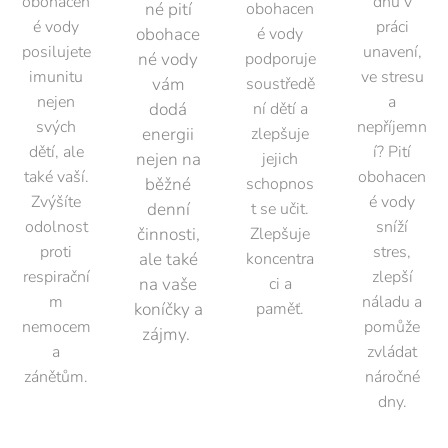
obohacen
dnu v
né pití
obohacen
Konce
é vody
práci
obohace
é vody
ntrace
posilujete
unavení,
né vody
podporuje
vodík
imunitu
ve stresu
vám
soustředě
u
nejen
a
dodá
ní dětí a
300m
svých
nepříjemn
energii
zlepšuje
l/min
dětí, ale
í? Pití
nejen na
jejich
umož
také vaší.
obohacen
běžné
schopnos
ňuje
Zvýšíte
é vody
denní
t se učit.
odolnost
sníží
plnou
činnosti,
Zlepšuje
proti
stres,
satura
ale také
koncentra
respirační
zlepší
ci
na vaše
ci a
m
náladu a
koníčky a
paměť.
organi
nemocem
pomůže
zájmy.
smu a
a
zvládat
orgán
zánětům.
náročné
ů
dny.
molek
ulární