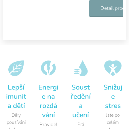
kci
Detail produ
vodík
u o
vysok
é
čistot
ě a
konce
ntraci,
což je
důleži
Lepší
Energi
Soust
Snižuj
té pro
jeho
imunit
e na
ředění
e
efekti
a dětí
rozdá
a
stres
vní
vání
učení
Díky
Jste po
vstřeb
používání
celém
Pravidel
Pití
ávání.