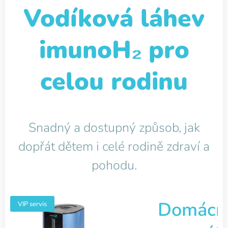
Vodíková láhev
imuno
H₂
pro
celou rodinu
Snadný a dostupný způsob, jak
dopřát dětem i celé rodině zdraví a
pohodu.
Domácí
VIP servis