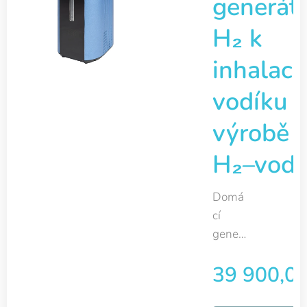
generát
H₂ k
inhalaci
vodíku a
výrobě
H₂–vod
Domá
cí
gener
átor
39 900,0
H₂ pro
produ