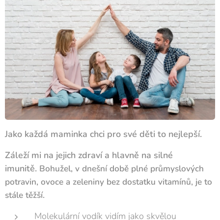
Jako
každá
maminka chci pro své děti to nejlepší.
Záleží mi na
jejich zdraví a
hlavně na silné
imunitě
.
Bohužel,
v
dnešní
době
plné průmyslových
potravin,
ovoce a zeleniny bez dostatku vitamínů, je to
stále těžší.
Molekulární vodík vidím jako skvělou