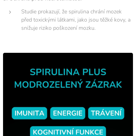
Studie prokazují, že spirulina chrání mozek
před toxickými látkami, jako jsou těžké kovy, a
snižuje riziko poškození mozku.