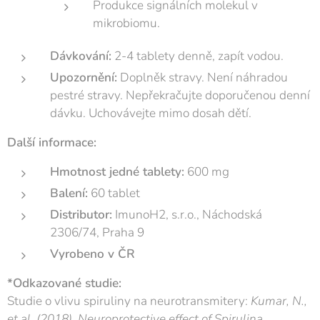
Produkce signálních molekul v
mikrobiomu.
Dávkování:
2-4 tablety denně, zapít vodou.
Upozornění:
Doplněk stravy. Není náhradou
pestré stravy. Nepřekračujte doporučenou denní
dávku. Uchovávejte mimo dosah dětí.
Další informace:
Hmotnost jedné tablety:
600 mg
Balení:
60 tablet
Distributor:
ImunoH2, s.r.o., Náchodská
2306/74, Praha 9
Vyrobeno v ČR
*Odkazované studie:
Studie o vlivu spiruliny na neurotransmitery:
Kumar, N.,
et al. (2018). Neuroprotective effect of Spirulina