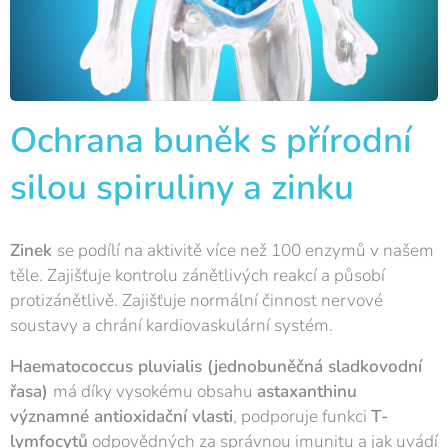
Ochrana buněk s přírodní
silou spiruliny a zinku
Zinek
se podílí na aktivitě více než 100 enzymů v našem
těle. Zajišťuje kontrolu zánětlivých reakcí a působí
protizánětlivě. Zajišťuje normální činnost nervové
soustavy a chrání kardiovaskulární systém.
Haematococcus pluvialis (jednobuněčná sladkovodní
řasa)
má díky vysokému obsahu
astaxanthinu
významné antioxidační vlasti
, podporuje funkci
T-
lymfocytů
odpovědných za správnou imunitu a jak uvádí