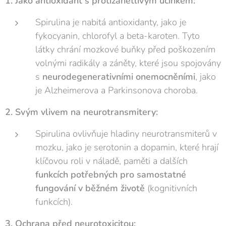
1. Jako antioxidant s protizánětlivým účinkem:
Spirulina je nabitá antioxidanty, jako je
fykocyanin, chlorofyl a beta-karoten. Tyto
látky chrání mozkové buňky před poškozením
volnými radikály a záněty, které jsou spojovány
s
neurodegenerativními onemocněními
, jako
je Alzheimerova a Parkinsonova choroba.
2. Svým vlivem na neurotransmitery:
Spirulina ovlivňuje hladiny neurotransmiterů v
mozku, jako je serotonin a dopamin, které hrají
klíčovou roli v náladě, paměti a dalších
funkcích potřebných pro samostatné
fungování v běžném životě
(kognitivních
funkcích).
3. Ochrana před neurotoxicitou: