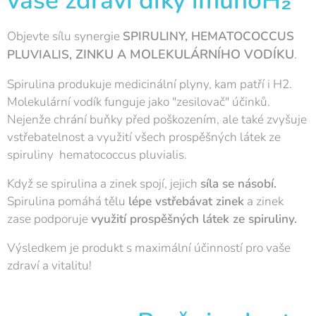
vaše zdraví díky imunoH₂
Objevte sílu synergie
SPIRULINY, HEMATOCOCCUS
ZINKU A MOLEKULÁRNÍHO VODÍKU
.
PLUVIALIS,
Spirulina produkuje medicinální plyny, kam patří i H2.
Molekulární vodík funguje jako "zesilovač" účinků.
Nejenže chrání buňky před poškozením, ale také zvyšuje
vstřebatelnost a využití všech prospěšných látek ze
spiruliny hematococcus pluvialis.
Když se spirulina a zinek spojí, jejich
síla se násobí.
Spirulina pomáhá tělu
lépe vstřebávat zinek
a zinek
zase podporuje
využití prospěšných látek ze spiruliny.
Výsledkem je produkt s maximální účinností pro vaše
zdraví a vitalitu!