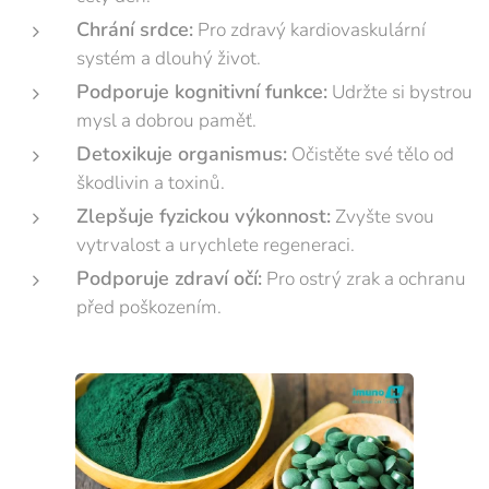
Chrání srdce:
Pro zdravý kardiovaskulární
systém a dlouhý život.
Podporuje kognitivní funkce:
Udržte si bystrou
mysl a dobrou paměť.
Detoxikuje organismus:
Očistěte své tělo od
škodlivin a toxinů.
Zlepšuje fyzickou výkonnost:
Zvyšte svou
vytrvalost a urychlete regeneraci.
Podporuje zdraví očí:
Pro ostrý zrak a ochranu
před poškozením.