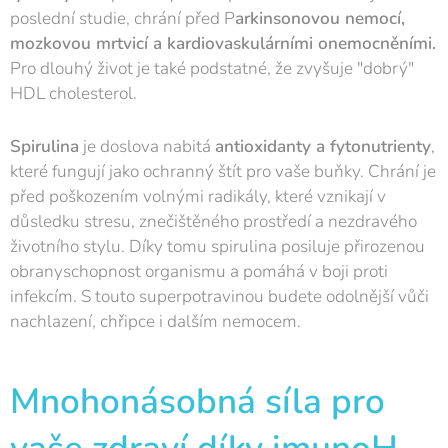
poslední studie, chrání před P
arkinsonovou nemocí,
mozkovou mrtvicí a kardiovaskulárními onemocněními.
Pro dlouhý život je také podstatné, že zvyšuje "dobrý"
HDL cholesterol.
Spirulina
je doslova nabitá
antioxidanty a fytonutrienty
,
které fungují jako ochranný štít pro vaše buňky. Chrání je
před poškozením volnými radikály, které vznikají v
důsledku stresu, znečištěného prostředí a nezdravého
životního stylu. Díky tomu spirulina posiluje přirozenou
obranyschopnost organismu a pomáhá v boji proti
infekcím. S touto superpotravinou budete odolnější vůči
nachlazení, chřipce i dalším nemocem.
Mnohonásobná síla pro