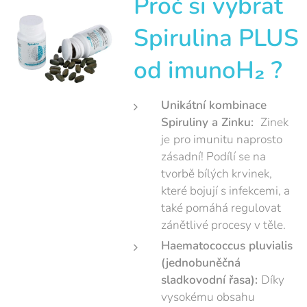
Proč si vybrat
Spirulina PLUS
od imunoH₂ ?
Unikátní kombinace
Spiruliny a Zinku:
Zinek
je
pro imunitu naprosto
zásadní! Podílí se na
tvorbě bílých krvinek,
které bojují s infekcemi, a
také pomáhá regulovat
zánětlivé procesy v těle.
Haematococcus pluvialis
(jednobuněčná
sladkovodní řasa):
Díky
vysokému obsahu