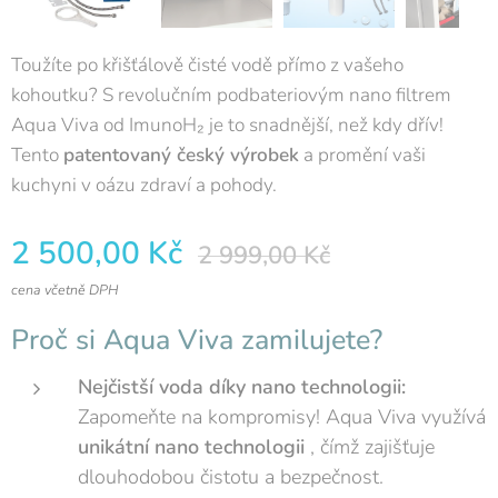
Toužíte po křišťálově čisté vodě přímo z vašeho
kohoutku? S revolučním podbateriovým nano filtrem
Aqua Viva od ImunoH₂ je to snadnější, než kdy dřív!
Tento
patentovaný český výrobek
a promění vaši
kuchyni v oázu zdraví a pohody.
2 500,00
Kč
2 999,00
Kč
cena včetně DPH
Proč si Aqua Viva zamilujete?
Nejčistší voda díky nano technologii:
Zapomeňte na kompromisy! Aqua Viva využívá
unikátní nano technologii
, čímž zajišťuje
dlouhodobou čistotu a bezpečnost.