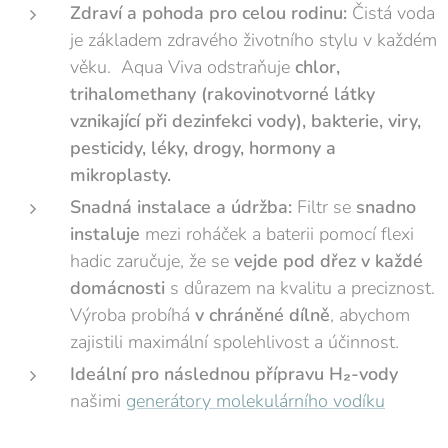
Zdraví a pohoda pro celou rodinu:
Čistá voda
je základem zdravého životního stylu v každém
věku. Aqua Viva odstraňuje
chlor,
trihalomethany (rakovinotvorné látky
vznikající při dezinfekci vody), bakterie, viry,
pesticidy, léky, drogy, hormony a
mikroplasty.
Snadná instalace a údržba:
Filtr se
snadno
instaluje
mezi roháček a baterii pomocí flexi
hadic zaručuje, že se
vejde pod dřez v každé
domácnosti
s důrazem na kvalitu a preciznost.
Výroba probíhá
v chráněné dílně
, abychom
zajistili maximální spolehlivost a účinnost.
Ideální pro následnou přípravu H₂-vody
našimi
generátory molekulárního vodíku