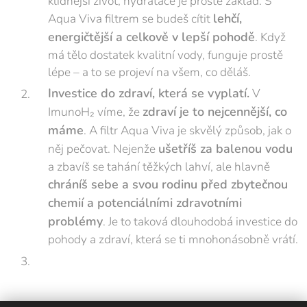
klidnější život, hydratace je prostě základ. S
lehčí,
Aqua Viva filtrem se budeš cítit
energičtější a celkově v lepší pohodě
. Když
má tělo dostatek kvalitní vody, funguje prostě
lépe – a to se projeví na všem, co děláš.
Investice do zdraví, která se vyplatí.
V
zdraví je to nejcennější, co
ImunoH₂ víme, že
máme
. A filtr Aqua Viva je skvělý způsob, jak o
ušetříš za balenou vodu
něj pečovat. Nejenže
a zbavíš se tahání těžkých lahví, ale hlavně
chráníš sebe a svou rodinu před zbytečnou
chemií a potenciálními zdravotními
problémy
. Je to taková dlouhodobá investice do
pohody a zdraví, která se ti mnohonásobně vrátí.