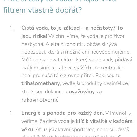
filtrem vlastně dopřát?
Čistá voda, to je základ – a nečistoty? To
jsou rizika!
Všichni víme, že voda je pro život
nezbytná. Ale ta z kohoutku občas skrývá
nebezpečí, která si možná ani neuvědomujeme.
chlor
Může obsahovat
, který se do vody přidává
kvůli desinfekci, ale ve vyšších koncentracích
není pro naše tělo zrovna přítel. Pak jsou tu
trihalomethany
, vedlejší produkty desinfekce,
považovány za
které jsou dokonce
rakovinotvorné
Energie a pohoda pro každý den.
V ImunoH₂
klíč k vitalitě v každém
věříme, že čistá voda je
věku
. Ať už jsi aktivní sportovec, nebo si užíváš