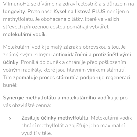
V ImunoH2 se díváme na zdraví celostně a s důrazem na
longevity
. Proto naše
Kyselina listová PLUS
není jen o
methylfolátu. Je obohacena o látky, které ve vašich
střevech přirozenou cestou pomáhají vytvářet
molekulární vodík
.
Molekulární vodík je malý zázrak s obrovskou silou. Je
známý svými silnými
antioxidačními a protizánětlivými
účinky
. Proniká do buněk a chrání je před poškozením
volnými radikály, které jsou hlavním viníkem stárnutí.
Tím
zpomaluje proces stárnutí a podporuje regeneraci
buněk.
Synergie methylfolátu a molekulárního vodíku
je pro
vás obzvláště cenná:
Zesiluje účinky methylfolátu:
Molekulární vodík
chrání methylfolát a zajišťuje jeho maximální
využití v těle.