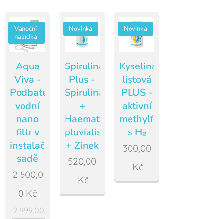
Vánoční
Novinka
Novinka
nabídka
Aqua
Spirulina
Kyselina
Viva -
Plus -
listová
Podbateriový
Spirulina
PLUS -
vodní
+
aktivní
nano
Haematococcus
methylfolát
filtr v
pluvialis
s H₂
instalační
+ Zinek
300,00
sadě
520,00
Kč
2 500,0
Kč
0
Kč
2 999,00