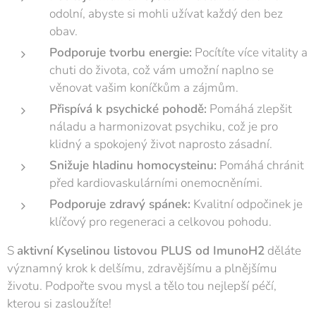
odolní, abyste si mohli užívat každý den bez
obav.
Podporuje tvorbu energie:
Pocítíte více vitality a
chuti do života, což vám umožní naplno se
věnovat vašim koníčkům a zájmům.
Přispívá k psychické pohodě:
Pomáhá zlepšit
náladu a harmonizovat psychiku, což je pro
klidný a spokojený život naprosto zásadní.
Snižuje hladinu homocysteinu:
Pomáhá chránit
před kardiovaskulárními onemocněními.
Podporuje zdravý spánek:
Kvalitní odpočinek je
klíčový pro regeneraci a celkovou pohodu.
S
aktivní Kyselinou listovou PLUS od ImunoH2
děláte
významný krok k delšímu, zdravějšímu a plnějšímu
životu. Podpořte svou mysl a tělo tou nejlepší péčí,
kterou si zasloužíte!