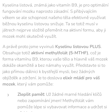
Kyselina listová, známá jako vitamín B9, je pro optimální
fungování mozku naprosto zásadní. S přibývajícím
věkem se ale schopnost našeho těla efektivně využívat
běžnou kyselinu listovou snižuje. Ta se totiž musí v
játrech nejprve složitě přeměnit na aktivní formu, aby ji
mozek mohl skutečně využít.
A právě proto jsme vyvinuli
Kyselinu listovou PLUS
.
Obsahuje totiž
aktivní methylfolát (5-MTHF)
, což je
forma vitamínu B9, kterou vaše tělo a hlavně váš mozek
dokáže okamžitě a bez námahy využít. Představte si to
jako přímou dálnici k bystřejší mysli, bez žádných
objížděk a zdržení. Je to doslova
elixír mládí pro váš
mozek
, který vám pomůže:
Zlepšit paměť:
Už žádné marné hledání klíčů
nebo zapomínání jmen! Methylfolát vám
pomůže lépe si vybavovat informace a udržet si