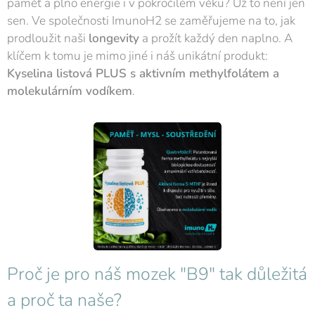
paměť a plno energie i v pokročilém věku? Už to není jen
sen. Ve společnosti ImunoH2 se zaměřujeme na to, jak
prodloužit naši
longevity
a prožít každý den naplno. A
klíčem k tomu je mimo jiné i náš unikátní produkt:
Kyselina listová PLUS s aktivním methylfolátem a
molekulárním vodíkem
.
Proč je pro náš mozek "B9" tak důležitá
a proč ta naše?