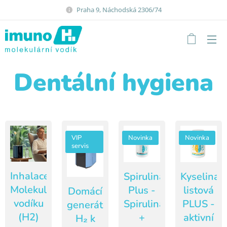
Praha 9, Náchodská 2306/74
Dentální hygiena
VIP
Novinka
Novinka
servis
Inhalace
Spirulina
Kyselina
Molekulárního
Plus -
listová
Domácí
vodíku
Spirulina
PLUS -
generátor
(H2)
+
aktivní
H₂ k