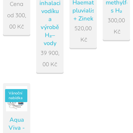
Haematococcus
methylfol
inhalaci
Cena
pluvialis
s H₂
vodíku
od
300,
+ Zinek
a
300,00
00
Kč
výrobě
520,00
Kč
H₂–
Kč
vody
39 900,
00
Kč
Vánoční
nabídka
Aqua
Viva -