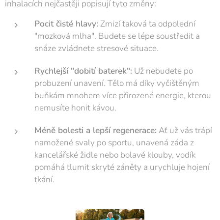
inhalacích nejčastěji popisují tyto změny:
Pocit čisté hlavy:
Zmizí taková ta odpolední
"mozková mlha". Budete se lépe soustředit a
snáze zvládnete stresové situace.
Rychlejší "dobití baterek":
Už nebudete po
probuzení unavení. Tělo má díky vyčištěným
buňkám mnohem více přirozené energie, kterou
nemusíte honit kávou.
Méně bolesti a lepší regenerace:
Ať už vás trápí
namožené svaly po sportu, unavená záda z
kancelářské židle nebo bolavé klouby, vodík
pomáhá tlumit skryté záněty a urychluje hojení
tkání.