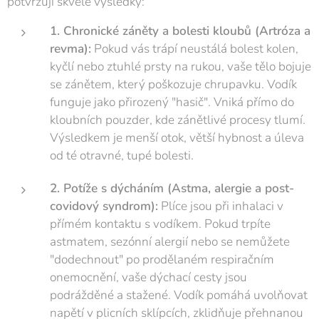
potvrzují skvělé výsledky:
1. Chronické záněty a bolesti kloubů (Artróza a
revma):
Pokud vás trápí neustálá bolest kolen,
kyčlí nebo ztuhlé prsty na rukou, vaše tělo bojuje
se zánětem, který poškozuje chrupavku. Vodík
funguje jako přirozený "hasič". Vniká přímo do
kloubních pouzder, kde zánětlivé procesy tlumí.
Výsledkem je menší otok, větší hybnost a úleva
od té otravné, tupé bolesti.
2. Potíže s dýcháním (Astma, alergie a post-
covidový syndrom):
Plíce jsou při inhalaci v
přímém kontaktu s vodíkem. Pokud trpíte
astmatem, sezónní alergií nebo se nemůžete
"dodechnout" po prodělaném respiračním
onemocnění, vaše dýchací cesty jsou
podrážděné a stažené. Vodík pomáhá uvolňovat
napětí v plicních sklípcích, zklidňuje přehnanou