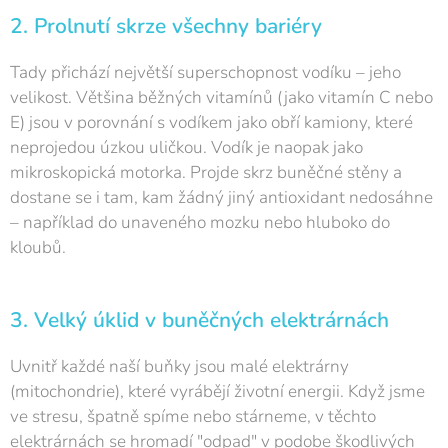
2. Prolnutí skrze všechny bariéry
Tady přichází největší superschopnost vodíku – jeho
velikost. Většina běžných vitamínů (jako vitamín C nebo
E) jsou v porovnání s vodíkem jako obří kamiony, které
neprojedou úzkou uličkou. Vodík je naopak jako
mikroskopická motorka. Projde skrz buněčné stěny a
dostane se i tam, kam žádný jiný antioxidant nedosáhne
– například do unaveného mozku nebo hluboko do
kloubů.
3. Velký úklid v buněčných elektrárnách
Uvnitř každé naší buňky jsou malé elektrárny
(mitochondrie), které vyrábějí životní energii. Když jsme
ve stresu, špatně spíme nebo stárneme, v těchto
elektrárnách se hromadí "odpad" v podobe škodlivých