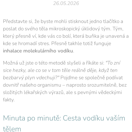
26.05.2026
Představte si, že byste mohli stisknout jedno tlačítko a
poslat do svého těla mikroskopický úklidový tým. Tým,
který přesně ví, kde vás co bolí, která buňka je unavená a
kde se hromadí stres. Přesně takhle totiž funguje
inhalace molekulárního vodíku
.
Možná už jste o této metodě slyšeli a říkáte si:
"To zní
sice hezky, ale co se v tom těle reálně děje, když ten
bezbarvý plyn vdechuji?"
Pojďme se společně podívat
dovnitř našeho organismu – naprosto srozumitelně, bez
složitých lékařských výrazů, ale s pevnými vědeckými
fakty.
Minuta po minutě: Cesta vodíku vaším
tělem