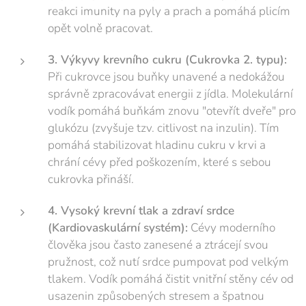
reakci imunity na pyly a prach a pomáhá plicím
opět volně pracovat.
3. Výkyvy krevního cukru (Cukrovka 2. typu):
Při cukrovce jsou buňky unavené a nedokážou
správně zpracovávat energii z jídla. Molekulární
vodík pomáhá buňkám znovu "otevřít dveře" pro
glukózu (zvyšuje tzv. citlivost na inzulin). Tím
pomáhá stabilizovat hladinu cukru v krvi a
chrání cévy před poškozením, které s sebou
cukrovka přináší.
4. Vysoký krevní tlak a zdraví srdce
(Kardiovaskulární systém):
Cévy moderního
člověka jsou často zanesené a ztrácejí svou
pružnost, což nutí srdce pumpovat pod velkým
tlakem. Vodík pomáhá čistit vnitřní stěny cév od
usazenin způsobených stresem a špatnou