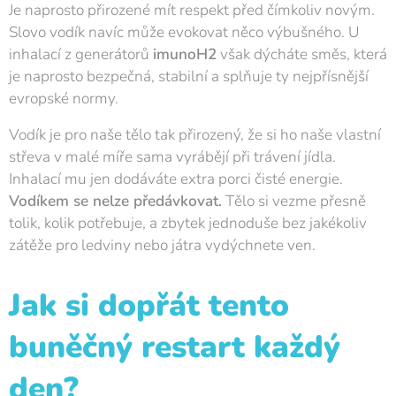
Je naprosto přirozené mít respekt před čímkoliv novým.
Slovo vodík navíc může evokovat něco výbušného. U
inhalací z generátorů
imunoH2
však dýcháte směs, která
je naprosto bezpečná, stabilní a splňuje ty nejpřísnější
evropské normy.
Vodík je pro naše tělo tak přirozený, že si ho naše vlastní
střeva v malé míře sama vyrábějí při trávení jídla.
Inhalací mu jen dodáváte extra porci čisté energie.
Vodíkem se nelze předávkovat.
Tělo si vezme přesně
tolik, kolik potřebuje, a zbytek jednoduše bez jakékoliv
zátěže pro ledviny nebo játra vydýchnete ven.
Jak si dopřát tento
buněčný restart každý
den?