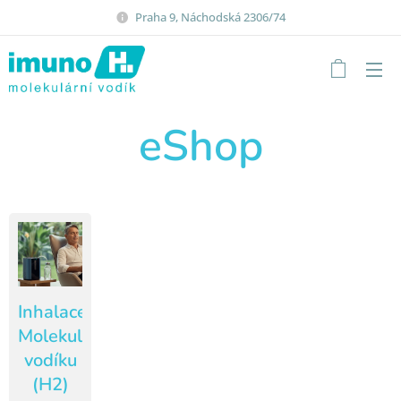
Praha 9, Náchodská 2306/74
eShop
Inhalace
Molekulárního
vodíku
(H2)