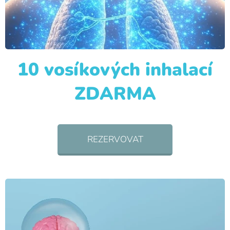
10 vosíkových inhalací
ZDARMA
REZERVOVAT