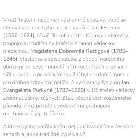
V naší historii najdeme i významné postavy, které se
věnovaly studiu bylin a jejich využití.
Jan Jesenius
(1566–1621)
, lékař, filozof a rektor Karlovy univerzity,
propojoval tradiční bylinářství s ranou vědeckou
medicínou.
Magdalena Dobromila Rettigová (1785–
1845)
, vlastenka a spisovatelka z období národního
obrození, ve svých populárních kuchařkách a spisech
šířila osvětu o praktickém využití bylin v domácnosti a
pro drobné zdravotní potíže. A významný fyziolog
Jan
Evangelista Purkyně (1787–1869)
v 19. století vědecky
zkoumal účinky různých látek, včetně těch rostlinného
původu, čímž přispěl k vědeckému pochopení
mechanismů jejich účinku.
A které byliny patřily k těm nejpoužívanějším v českých
zemích a jak se tradičně využívaly?