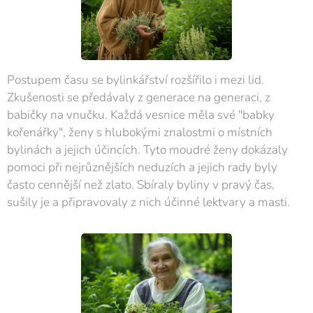
Postupem času se bylinkářství rozšířilo i mezi lid.
Zkušenosti se předávaly z generace na generaci, z
babičky na vnučku. Každá vesnice měla své "babky
kořenářky", ženy s hlubokými znalostmi o místních
bylinách a jejich účincích. Tyto moudré ženy dokázaly
pomoci při nejrůznějších neduzích a jejich rady byly
často cennější než zlato. Sbíraly byliny v pravý čas,
sušily je a připravovaly z nich účinné lektvary a masti.