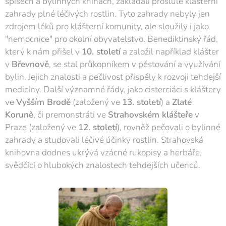
spisech a bylinných knihách, zakládali proslulé klášterní
zahrady plné léčivých rostlin. Tyto zahrady nebyly jen
zdrojem léků pro klášterní komunity, ale sloužily i jako
"nemocnice" pro okolní obyvatelstvo. Benediktinský řád,
který k nám přišel v
10. století
a založil například klášter
v
Břevnově
, se stal průkopníkem v pěstování a využívání
bylin. Jejich znalosti a pečlivost přispěly k rozvoji tehdejší
medicíny. Další významné řády, jako cisterciáci s kláštery
ve
Vyšším Brodě
(založený ve
13. století
) a
Zlaté
Koruně
, či premonstráti ve
Strahovském klášteře
v
Praze (založený ve
12. století
), rovněž pečovali o bylinné
zahrady a studovali léčivé účinky rostlin. Strahovská
knihovna dodnes ukrývá vzácné rukopisy a herbáře,
svědčící o hlubokých znalostech tehdejších učenců.