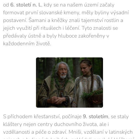
od
6. století n. l.
, kdy se na našem území začaly
formovat první slovanské kmeny, měly byliny výsadní
postavení. Šamani a kněžky znali tajemství rostlin a
jejich využití při rituálech i léčení. Tyto znalosti se
předávaly ústně a byly hluboce zakořeněny v
každodenním životě.
S příchodem křesťanství, počínaje
9. stoletím
, se staly
kláštery nejen centry duchovního života, ale i
vzdělanosti a péče o zdraví. Mniši, vzdělaní v latinských