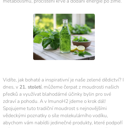
metabolismu, pročištění krve a dodání energie po zimě.
Vidíte, jak bohaté a inspirativní je naše zelené dědictví? I
dnes, v
21. století
, můžeme čerpat z moudrosti našich
předků a využívat blahodárné účinky bylin pro své
zdraví a pohodu. A v ImunoH2 jdeme o krok dál!
Spojujeme tuto tradiční moudrost s nejnovějšími
vědeckými poznatky o síle molekulárního vodíku,
abychom vám nabídli jedinečné produkty, které podpoří