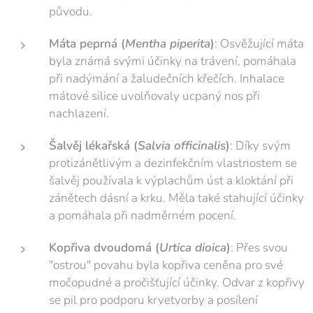
původu.
Máta peprná (
Mentha piperita
)
: Osvěžující máta
byla známá svými účinky na trávení, pomáhala
při nadýmání a žaludečních křečích. Inhalace
mátové silice uvolňovaly ucpaný nos při
nachlazení.
Šalvěj lékařská (
Salvia officinalis
)
: Díky svým
protizánětlivým a dezinfekčním vlastnostem se
šalvěj používala k výplachům úst a kloktání při
zánětech dásní a krku. Měla také stahující účinky
a pomáhala při nadměrném pocení.
Kopřiva dvoudomá (
Urtica dioica
)
: Přes svou
"ostrou" povahu byla kopřiva ceněna pro své
močopudné a pročišťující účinky. Odvar z kopřivy
se pil pro podporu krvetvorby a posílení