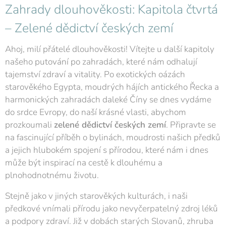
Zahrady dlouhověkosti: Kapitola čtvrtá
– Zelené dědictví českých zemí
Ahoj, milí přátelé dlouhověkosti! Vítejte u další kapitoly
našeho putování po zahradách, které nám odhalují
tajemství zdraví a vitality. Po exotických oázách
starověkého Egypta, moudrých hájích antického Řecka a
harmonických zahradách daleké Číny se dnes vydáme
do srdce Evropy, do naší krásné vlasti, abychom
prozkoumali
zelené dědictví českých zemí
. Připravte se
na fascinující příběh o bylinách, moudrosti našich předků
a jejich hlubokém spojení s přírodou, které nám i dnes
může být inspirací na cestě k dlouhému a
plnohodnotnému životu.
Stejně jako v jiných starověkých kulturách, i naši
předkové vnímali přírodu jako nevyčerpatelný zdroj léků
a podpory zdraví. Již v dobách starých Slovanů, zhruba