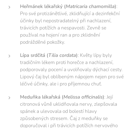
Heřmánek lékařský (
Matricaria chamomilla
)
:
Pro své protizánětlivé, zklidňující a dezinfekční
účinky byl nepostradatelný při nachlazení,
trávicích potížích a nespavosti. Zevně se
používal na hojení ran a pro zklidnění
podrážděné pokožky.
Lípa srdčitá (
Tilia cordata
)
: Květy lípy byly
tradičním lékem proti horečce a nachlazení,
podporovaly pocení a uvolňovaly dýchací cesty.
Lipový čaj byl oblíbeným nápojem nejen pro své
léčivé účinky, ale i pro příjemnou chuť.
Meduňka lékařská (
Melissa officinalis
)
: Její
citronová vůně uklidňovala nervy, zlepšovala
spánek a ulevovala od bolestí hlavy
způsobených stresem. Čaj z meduňky se
doporučoval i při trávicích potížích nervového