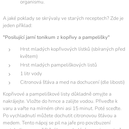
organismu.
A jaké poklady se skrývaly ve starých receptech? Zde je
jeden příklad:
"Posilující jarní tonikum z kopřivy a pampelišky"
Hrst mladých kopřivových lístků (sbíraných před
květem)
Hrst mladých pampeliškových listů
1 litr vody
Citronová šťáva a med na dochucení (dle libosti)
Kopřivové a pampeliškové listy důkladně omyjte a
nakrájejte. Vložte do hrnce a zalijte vodou. Přiveďte k
varu a vařte na mírném ohni asi 15 minut. Poté sceďte.
Po vychladnutí můžete dochutit citronovou šťávou a
medem. Tento nápoj se pil na jaře pro povzbuzení