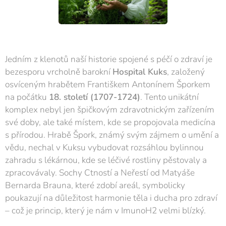
Jedním z klenotů naší historie spojené s péčí o zdraví je
bezesporu vrcholně barokní
Hospital Kuks
, založený
osvíceným hrabětem Františkem Antonínem Šporkem
na počátku
18. století (1707-1724)
. Tento unikátní
komplex nebyl jen špičkovým zdravotnickým zařízením
své doby, ale také místem, kde se propojovala medicína
s přírodou. Hrabě Špork, známý svým zájmem o umění a
vědu, nechal v Kuksu vybudovat rozsáhlou bylinnou
zahradu s lékárnou, kde se léčivé rostliny pěstovaly a
zpracovávaly. Sochy Ctností a Neřestí od Matyáše
Bernarda Brauna, které zdobí areál, symbolicky
poukazují na důležitost harmonie těla i ducha pro zdraví
– což je princip, který je nám v ImunoH2 velmi blízký.