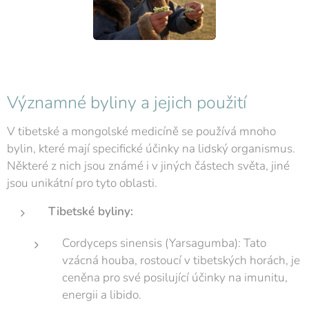
Významné byliny a jejich použití
V tibetské a mongolské medicíně se používá mnoho
bylin, které mají specifické účinky na lidský organismus.
Některé z nich jsou známé i v jiných částech světa, jiné
jsou unikátní pro tyto oblasti.
Tibetské byliny:
Cordyceps sinensis (Yarsagumba): Tato
vzácná houba, rostoucí v tibetských horách, je
ceněna pro své posilující účinky na imunitu,
energii a libido.