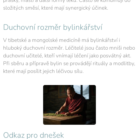
prášky, masti a další formy léků. Často se kombinují do
složitých směsí, které mají synergický účinek.
Duchovní rozměr bylinkářství
V tibetské a mongolské medicíně má bylinkářství i
hluboký duchovní rozměr. Léčitelé jsou často mniši nebo
duchovní učitelé, kteří vnímají léčení jako posvátný akt.
Při sběru a přípravě bylin se provádějí rituály a modlitby,
které mají posílit jejich léčivou sílu.
Odkaz pro dnešek