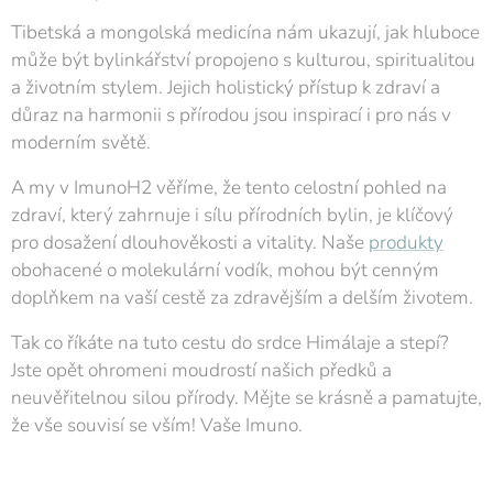
Tibetská a mongolská medicína nám ukazují, jak hluboce
může být bylinkářství propojeno s kulturou, spiritualitou
a životním stylem. Jejich holistický přístup k zdraví a
důraz na harmonii s přírodou jsou inspirací i pro nás v
moderním světě.
A my v ImunoH2 věříme, že tento celostní pohled na
zdraví, který zahrnuje i sílu přírodních bylin, je klíčový
pro dosažení dlouhověkosti a vitality. Naše
produkty
obohacené o molekulární vodík, mohou být cenným
doplňkem na vaší cestě za zdravějším a delším životem.
Tak co říkáte na tuto cestu do srdce Himálaje a stepí?
Jste opět ohromeni moudrostí našich předků a
neuvěřitelnou silou přírody. Mějte se krásně a pamatujte,
že vše souvisí se vším! Vaše Imuno.