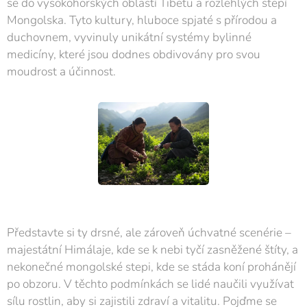
se do vysokohorských oblastí Tibetu a rozlehlých stepí
Mongolska. Tyto kultury, hluboce spjaté s přírodou a
duchovnem, vyvinuly unikátní systémy bylinné
medicíny, které jsou dodnes obdivovány pro svou
moudrost a účinnost.
Představte si ty drsné, ale zároveň úchvatné scenérie –
majestátní Himálaje, kde se k nebi tyčí zasněžené štíty, a
nekonečné mongolské stepi, kde se stáda koní prohánějí
po obzoru. V těchto podmínkách se lidé naučili využívat
sílu rostlin, aby si zajistili zdraví a vitalitu. Pojďme se