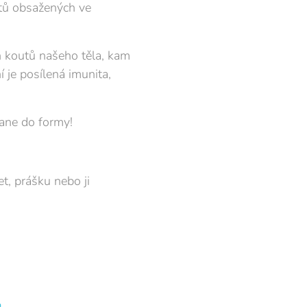
ntů obsažených ve
h koutů našeho těla, kam
 je posílená imunita,
tane do formy!
t, prášku nebo ji