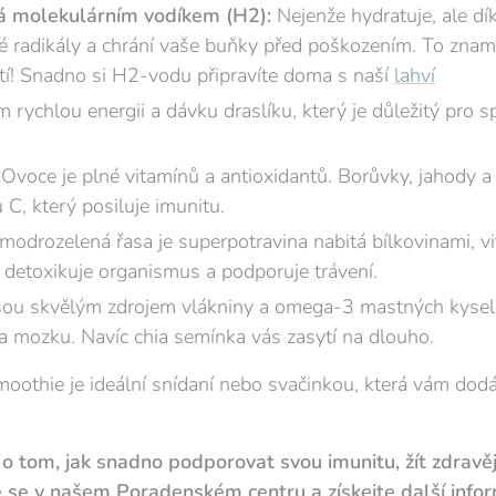
 molekulárním vodíkem (H2):
Nejenže hydratuje, ale d
né radikály a chrání vaše buňky před poškozením. To znam
tí! Snadno si H2-vodu připravíte doma s naší
lahví
rychlou energii a dávku draslíku, který je důležitý pro s
Ovoce je plné vitamínů a antioxidantů. Borůvky, jahody a
 C, který posiluje imunitu.
modrozelená řasa je superpotravina nabitá bílkovinami, vi
, detoxikuje organismus a podporuje trávení.
ou skvělým zdrojem vlákniny a omega-3 mastných kyselin
 a mozku. Navíc chia semínka vás zasytí na dlouho.
moothie je ideální snídaní nebo svačinkou, která vám dodá
 o tom, jak snadno podporovat svou imunitu, žít zdravě
se v našem Poradenském centru a získejte další infor