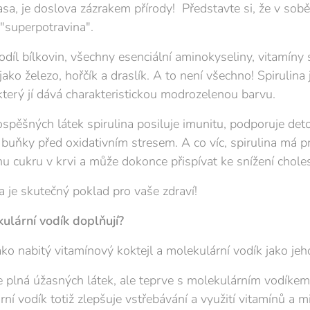
sa, je doslova zázrakem přírody! Představte si, že v sobě 
 "superpotravina".
díl bílkovin, všechny esenciální aminokyseliny, vitamíny 
jako železo, hořčík a draslík. A to není všechno! Spirulina 
terý jí dává charakteristickou modrozelenou barvu.
spěšných látek spirulina posiluje imunitu, podporuje det
í buňky před oxidativním stresem. A co víc, spirulina má pr
u cukru v krvi a může dokonce přispívat ke snížení chole
na je skutečný poklad pro vaše zdraví!
kulární vodík doplňují?
jako nabitý vitamínový koktejl a molekulární vodík jako je
e plná úžasných látek, ale teprve s molekulárním vodíkem 
ní vodík totiž zlepšuje vstřebávání a využití vitamínů a mi