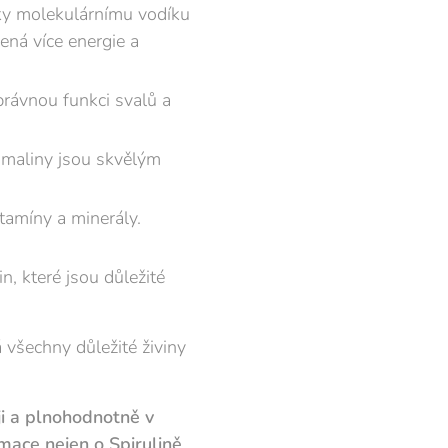
íky molekulárnímu vodíku
ená více energie a
právnou funkci svalů a
 maliny jsou skvělým
tamíny a minerály.
, které jsou důležité
 všechny důležité živiny
ji a plnohodnotně v
mace nejen o Spirulině