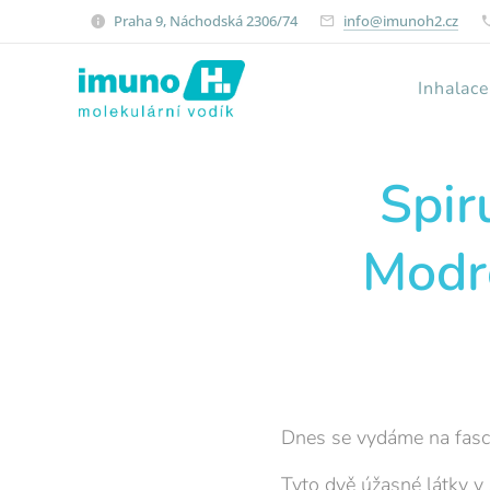
Praha 9, Náchodská 2306/74
info@imunoh2.cz
Inhalac
Spir
Modro
Dnes se vydáme na fasci
Tyto dvě úžasné látky v 