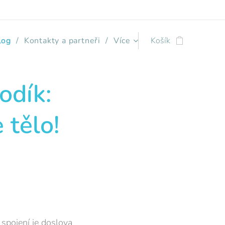
log
Kontakty a partneři
Více
Košík
odík:
 tělo!
 spojení je doslova