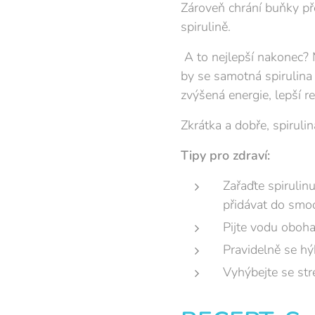
Zároveň chrání buňky př
spirulině.
A to nejlepší nakonec? 
by se samotná spirulina
zvýšená energie, lepší 
Zkrátka a dobře, spiruli
Tipy pro zdraví:
Zařaďte spirulin
přidávat do smoo
Pijte vodu oboh
Pravidelně se hý
Vyhýbejte se st