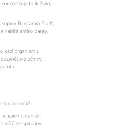
koncentruje tolik živin,
skupiny B, vitamín E a K,
je nabitá antioxidanty,
oxikaci organismu,
otizánětlivé účinky,
sterolu.
ho turbo-nosič!
se jejich potenciál
nerálů ze spiruliny.