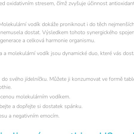
ed oxidativním stresem, čímž zvyšuje účinnost antioxida
Molekulární vodík dokáže proniknout i do těch nejmenšíc
 nemusela dostat. Výsledkem tohoto synergického spojení
regenerace a celková harmonie organismu.
na a molekulární vodík jsou dynamické duo, které vás dos
u do svého jídelníčku. Můžete ji konzumovat ve formě table
thie.
acenou molekulárním vodíkem.
bejte a dopřejte si dostatek spánku.
resu a negativním emocím.