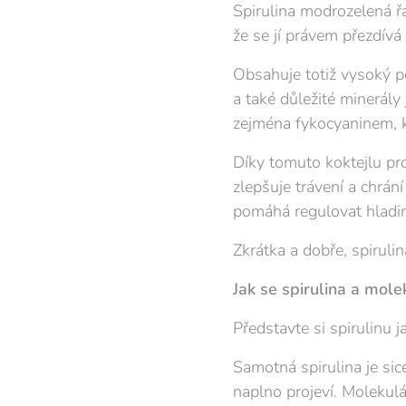
Spirulina modrozelená řa
že se jí právem přezdívá
Obsahuje totiž vysoký po
a také důležité minerály 
zejména fykocyaninem, k
Díky tomuto koktejlu pro
zlepšuje trávení a chrán
pomáhá regulovat hladin
Zkrátka a dobře, spiruli
Jak se spirulina a mole
Představte si spirulinu 
Samotná spirulina je sic
naplno projeví. Molekulár