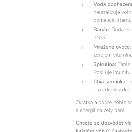
Voda obohacená
neutralizuje vol
pomalejší stárnu
Banán:
Dodá vám 
nervů.
Mražené ovoce:
zdrojem vitamínu
Spirulina:
Tahle 
Posiluje imunitu
Chia semínka:
Js
pro zdraví srdce
Zkrátka a dobře, tohle s
a energii na celý den!
Chcete se dozvědět víc
každém věku? Zastavte 