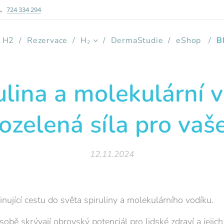
724 334 294
e H2
Rezervace
H₂
DermaStudie
eShop
B
ulina a molekulární v
zelená síla pro vaše
12.11.2024
nující cestu do světa spiruliny a molekulárního vodíku.
sobě skrývají obrovský potenciál pro lidské zdraví a jejich