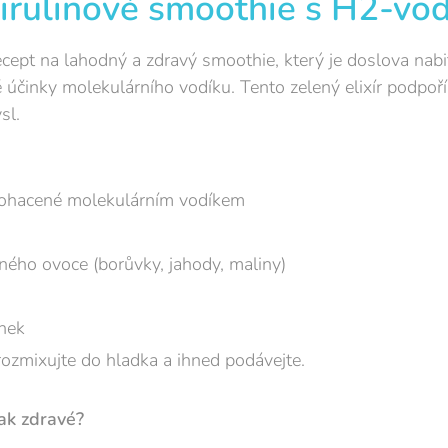
irulinové smoothie s H2-vo
recept na lahodný a zdravý smoothie, který je doslova nabi
účinky molekulárního vodíku. Tento zelený elixír podpoří
sl.
bohacené molekulárním vodíkem
ého ovoce (borůvky, jahody, maliny)
ínek
ozmixujte do hladka a ihned podávejte.
tak zdravé?