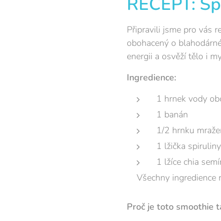
RECEPT: Sp
Připravili jsme pro vás 
obohacený o blahodárné 
energii a osvěží tělo i my
Ingredience:
1 hrnek vody o
1 banán
1/2 hrnku mražen
1 lžička spiruliny
1 lžíce chia sem
Všechny ingredience r
Proč je toto smoothie 