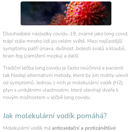
Dlouhodobé následky covidu-19, známé jako long covid,
trápí stále mnoho lidí po celém světě. Mezi nejčastější
symptomy patří únava, dušnost, bolesti svalů a kloubů,
brain fog (zamlžení mozku) a další.
Tradiční léčba long covidu je často neúčinná a pacienti
tak hledají alternativní metody, které by jim mohly ulevit
od symptomů. Jednou z nich je molekulární vodík (H2),
plyn s unikátními vlastnostmi, které otevírají dveře k
novým možnostem v léčbě long covidu.
Jak molekulární vodík pomáhá?
Molekulární vodík má
antioxidační a protizánětlivé