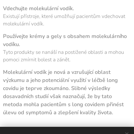
Vdechujte molekulární vodík.
Existují přístroje, které umožňují pacientům vdechovat
molekulární vodík.
Používejte krémy a gely s obsahem molekulárního
vodíku.
Tyto produkty se nanáší na postižené oblasti a mohou
pomoci zmírnit bolest a zánět.
Molekulární vodík je nová a vzrušující oblast
výzkumu a jeho potenciální využití v léčbě long
covidu je teprve zkoumáno. Slibné výsledky
dosavadních studií však naznačují, že by tato
metoda mohla pacientům s long covidem přinést
úlevu od symptomů a zlepšení kvality života.
Share