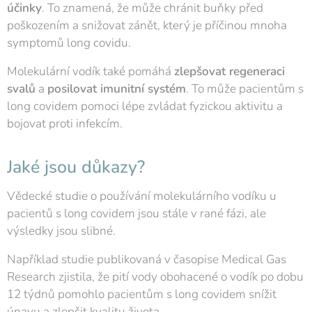
účinky
. To znamená, že může chránit buňky před
poškozením a snižovat zánět, který je příčinou mnoha
symptomů long covidu.
Molekulární vodík také pomáhá
zlepšovat regeneraci
svalů
a
posilovat imunitní systém
. To může pacientům s
long covidem pomoci lépe zvládat fyzickou aktivitu a
bojovat proti infekcím.
Jaké jsou důkazy?
Vědecké studie o používání molekulárního vodíku u
pacientů s long covidem jsou stále v rané fázi, ale
výsledky jsou slibné.
Například studie publikovaná v časopise Medical Gas
Research zjistila, že pití vody obohacené o vodík po dobu
12 týdnů pomohlo pacientům s long covidem snížit
únavu a zlepšit kvalitu života.