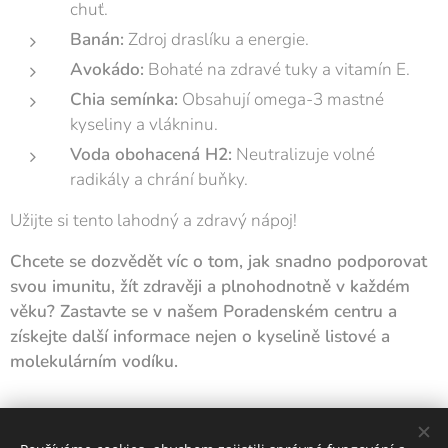
chuť.
Banán:
Zdroj draslíku a energie.
Avokádo:
Bohaté na zdravé tuky a vitamín E.
Chia semínka:
Obsahují omega-3 mastné
kyseliny a vlákninu.
Voda obohacená H2:
Neutralizuje volné
radikály a chrání buňky.
Užijte si tento lahodný a zdravý nápoj!
Chcete se dozvědět víc o tom, jak snadno podporovat
svou imunitu, žít zdravěji a plnohodnotně v každém
věku? Zastavte se v našem Poradenském centru a
získejte další informace nejen o kyselině listové a
molekulárním vodíku.
Share