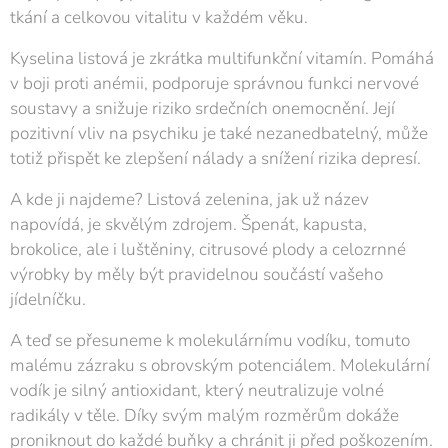
tkání a celkovou vitalitu v každém věku.
Kyselina listová je zkrátka multifunkční vitamín. Pomáhá
v boji proti anémii, podporuje správnou funkci nervové
soustavy a snižuje riziko srdečních onemocnění. Její
pozitivní vliv na psychiku je také nezanedbatelný, může
totiž přispět ke zlepšení nálady a snížení rizika depresí.
A kde ji najdeme? Listová zelenina, jak už název
napovídá, je skvělým zdrojem. Špenát, kapusta,
brokolice, ale i luštěniny, citrusové plody a celozrnné
výrobky by měly být pravidelnou součástí vašeho
jídelníčku.
A teď se přesuneme k molekulárnímu vodíku, tomuto
malému zázraku s obrovským potenciálem. Molekulární
vodík je silný antioxidant, který neutralizuje volné
radikály v těle. Díky svým malým rozměrům dokáže
proniknout do každé buňky a chránit ji před poškozením.