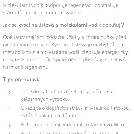
Molekulární vodík podporuje regeneraci, zpomaluje
stárnutí a posiluje imunitní systém.
Jak se kyselina listová a molekulární vodík doplňují?
Obě látky mají antioxidační účinky a chrání buňky před
oxidativním stresem. Kyselina listová je nezbytná pro
metabolismus a molekulární vodík zlepšuje energetický
metabolismus buněk. Společně tak přispívají k celkové
harmonii organismu.
Tipy pro zdraví:
Jezte dostatek listové zeleniny, luštěnin a
celozrnných výrobků.
Uvažujte o doplňcích stravy s kyselinou listovou,
zvláště pokud jste těhotná.
Pijte vodu obohacenou molekulárním vodíkem.
Pravidelně se hýbejte a dopřejte si dostatek