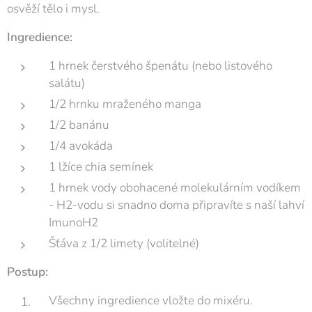
osvěží tělo i mysl.
Ingredience:
1 hrnek čerstvého špenátu (nebo listového
salátu)
1/2 hrnku mraženého manga
1/2 banánu
1/4 avokáda
1 lžíce chia semínek
1 hrnek vody obohacené molekulárním vodíkem
- H2-vodu si snadno doma připravíte s naší lahví
ImunoH2
Šťáva z 1/2 limety (volitelné)
Postup:
Všechny ingredience vložte do mixéru.