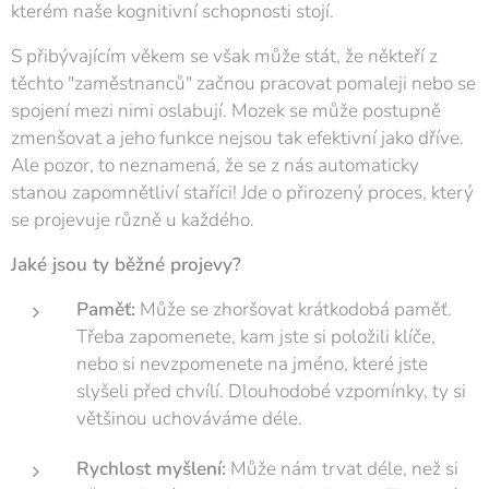
kterém naše kognitivní schopnosti stojí.
S přibývajícím věkem se však může stát, že někteří z
těchto "zaměstnanců" začnou pracovat pomaleji nebo se
spojení mezi nimi oslabují. Mozek se může postupně
zmenšovat a jeho funkce nejsou tak efektivní jako dříve.
Ale pozor, to neznamená, že se z nás automaticky
stanou zapomnětliví staříci! Jde o přirozený proces, který
se projevuje různě u každého.
Jaké jsou ty běžné projevy?
Paměť:
Může se zhoršovat krátkodobá paměť.
Třeba zapomenete, kam jste si položili klíče,
nebo si nevzpomenete na jméno, které jste
slyšeli před chvílí. Dlouhodobé vzpomínky, ty si
většinou uchováváme déle.
Rychlost myšlení:
Může nám trvat déle, než si