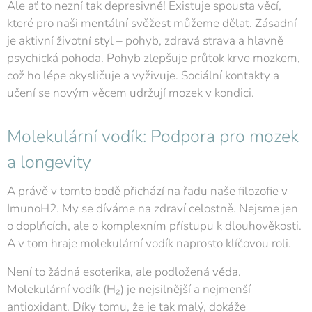
Ale ať to nezní tak depresivně! Existuje spousta věcí,
které pro naši mentální svěžest můžeme dělat. Zásadní
je aktivní životní styl – pohyb, zdravá strava a hlavně
psychická pohoda. Pohyb zlepšuje průtok krve mozkem,
což ho lépe okysličuje a vyživuje. Sociální kontakty a
učení se novým věcem udržují mozek v kondici.
Molekulární vodík: Podpora pro mozek
a longevity
A právě v tomto bodě přichází na řadu naše filozofie v
ImunoH2. My se díváme na zdraví celostně. Nejsme jen
o doplňcích, ale o komplexním přístupu k dlouhověkosti.
A v tom hraje molekulární vodík naprosto klíčovou roli.
Není to žádná esoterika, ale podložená věda.
Molekulární vodík (H₂) je nejsilnější a nejmenší
antioxidant. Díky tomu, že je tak malý, dokáže