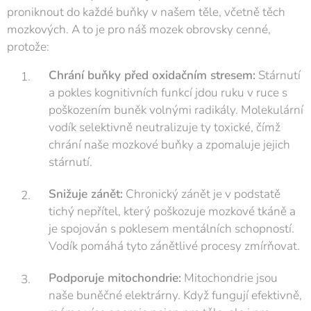
proniknout do každé buňky v našem těle, včetně těch
mozkových. A to je pro náš mozek obrovsky cenné,
protože:
Chrání buňky před oxidačním stresem:
Stárnutí
a pokles kognitivních funkcí jdou ruku v ruce s
poškozením buněk volnými radikály. Molekulární
vodík selektivně neutralizuje ty toxické, čímž
chrání naše mozkové buňky a zpomaluje jejich
stárnutí.
Snižuje zánět:
Chronický zánět je v podstatě
tichý nepřítel, který poškozuje mozkové tkáně a
je spojován s poklesem mentálních schopností.
Vodík pomáhá tyto zánětlivé procesy zmírňovat.
Podporuje mitochondrie:
Mitochondrie jsou
naše buněčné elektrárny. Když fungují efektivně,