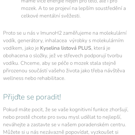
máme více energie nejen pro tělo, ale i pro
mozek. A to se projeví na lepším soustředění a
celkové mentální svěžesti.
Proto se u nás v ImunoH2 zaměřujeme na molekulární
vodík, generátory, inhalacea výrobky s molekulárním
vodíkem, jako je
Kyselina listová PLUS
, která je
obohacena o složky, jež ve střevech podporují tvorbu
vodíku. Chceme, aby se péče o mozek stala stejně
přirozenou součástí vašeho života jako třeba návštěva
wellness nebo rehabilitace.
Přijďte se poradit!
Pokud máte pocit, že se vaše kognitivní funkce zhoršují,
nebo prostě chcete pro svou mysl udělat to nejlepší,
neváhejte a zastavte se v našem poradenském centru.
Můžete si u nás nezávazně popovídat, vyzkoušet si