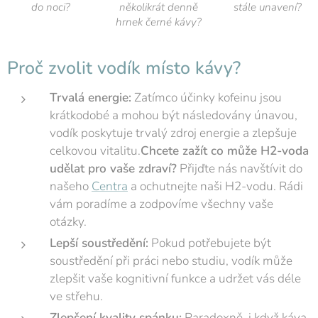
do noci?
několikrát denně
stále unavení?
hrnek černé kávy?
Proč zvolit vodík místo kávy?
Trvalá energie:
Zatímco účinky kofeinu jsou
krátkodobé a mohou být následovány únavou,
vodík poskytuje trvalý zdroj energie a zlepšuje
celkovou vitalitu.
Chcete zažít co může H2-voda
udělat pro vaše zdraví?
Přijďte nás navštívit do
našeho
Centra
a ochutnejte naši H2-vodu. Rádi
vám poradíme a zodpovíme všechny vaše
otázky.
Lepší soustředění:
Pokud potřebujete být
soustředění při práci nebo studiu, vodík může
zlepšit vaše kognitivní funkce a udržet vás déle
ve střehu.
Zlepšení kvality spánku:
Paradoxně, i když káva