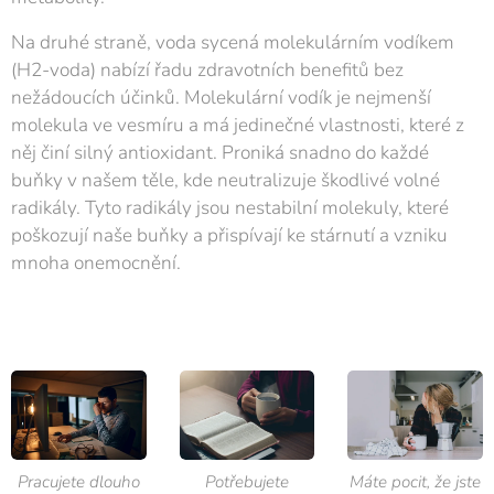
Na druhé straně, voda sycená molekulárním vodíkem
(H2-voda) nabízí řadu zdravotních benefitů bez
nežádoucích účinků. Molekulární vodík je nejmenší
molekula ve vesmíru a má jedinečné vlastnosti, které z
něj činí silný antioxidant. Proniká snadno do každé
buňky v našem těle, kde neutralizuje škodlivé volné
radikály. Tyto radikály jsou nestabilní molekuly, které
poškozují naše buňky a přispívají ke stárnutí a vzniku
mnoha onemocnění.
Pracujete dlouho
Potřebujete
Máte pocit, že jste