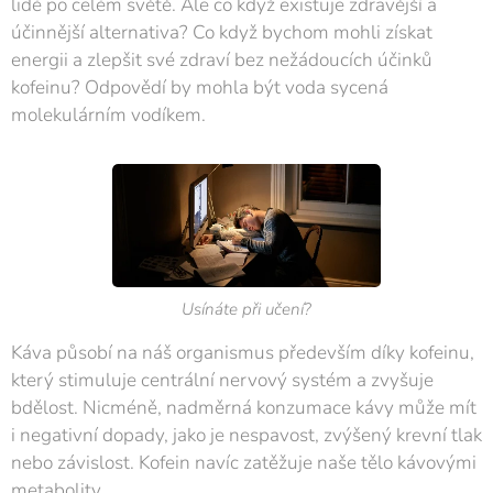
lidé po celém světě. Ale co když existuje zdravější a
účinnější alternativa? Co když bychom mohli získat
energii a zlepšit své zdraví bez nežádoucích účinků
kofeinu? Odpovědí by mohla být voda sycená
molekulárním vodíkem.
Usínáte při učení?
Káva působí na náš organismus především díky kofeinu,
který stimuluje centrální nervový systém a zvyšuje
bdělost. Nicméně, nadměrná konzumace kávy může mít
i negativní dopady, jako je nespavost, zvýšený krevní tlak
nebo závislost. Kofein navíc zatěžuje naše tělo kávovými
metabolity.