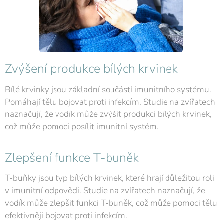
Zvýšení produkce bílých krvinek
Bílé krvinky jsou základní součástí imunitního systému.
Pomáhají tělu bojovat proti infekcím. Studie na zvířatech
naznačují, že vodík může zvýšit produkci bílých krvinek,
což může pomoci posílit imunitní systém.
Zlepšení funkce T-buněk
T-buňky jsou typ bílých krvinek, které hrají důležitou roli
v imunitní odpovědi. Studie na zvířatech naznačují, že
vodík může zlepšit funkci T-buněk, což může pomoci tělu
efektivněji bojovat proti infekcím.