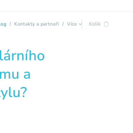
log
Kontakty a partneři
Více
Košík
lárního
ému a
tylu?