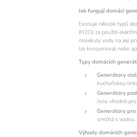
Jak fungují domácí gen
Existuje několik typů do
(H2O) za použití elektřin
molekuly vody na její p
lze konzumovat nebo ap
Typy domácích generát
Generátory stol
kuchyňskou linku.
Generátory pod
Jsou vhodné pro 
Generátory pro 
smíchá s vodou. J
Výhody domácích gene