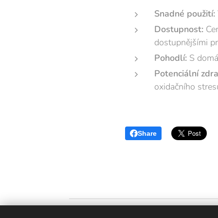
Snadné použití:
Dostupnost:
Cen
dostupnějšími pr
Pohodlí:
S domác
Potenciální zdra
oxidačního stres
Share