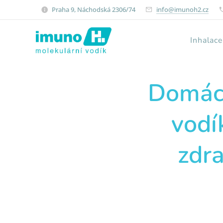
Praha 9, Náchodská 2306/74
info@imunoh2.cz
Inhalac
Domácí
vodí
zdra