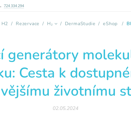
724 334 294
e H2
Rezervace
H₂
DermaStudie
eShop
B
 generátory moleku
ku: Cesta k dostupn
vějšímu životnímu s
02.05.2024