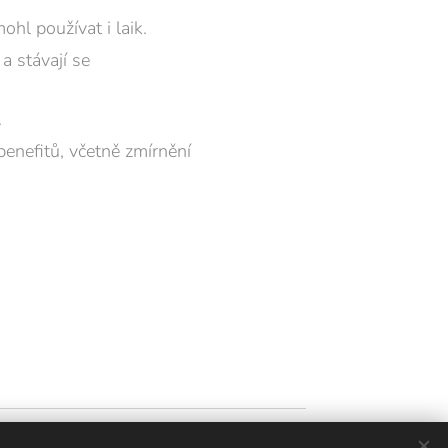
hl používat i laik.
a stávají se
.
enefitů, včetně zmírnění