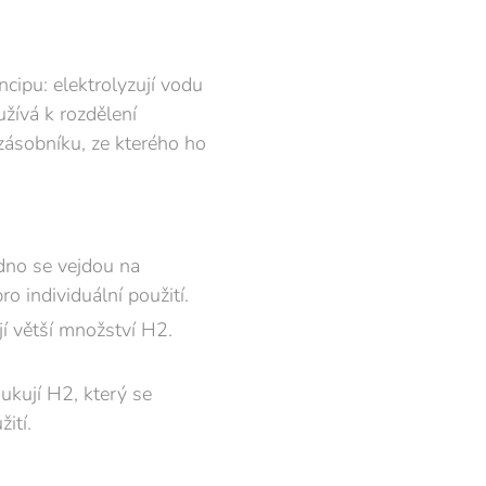
cipu: elektrolyzují vodu
užívá k rozdělení
zásobníku, ze kterého ho
dno se vejdou na
o individuální použití.
jí větší množství H2.
ukují H2, který se
ití.