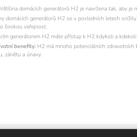
Většina domácích generátorů H2 je navržena tak, aby je mo
y domácích generátorů H2 se v posledních letech snížily 
o širokou veřejnost.
ím generátorem H2 máte přístup k H2 kdykoli a kdekoli
votní benefity:
H2 má mnoho potenciálních zdravotních b
u, zánětu a únavy.