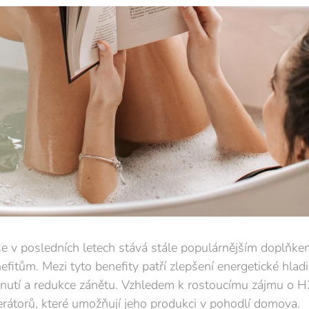
se v posledních letech stává stále populárnějším doplňke
itům. Mezi tyto benefity patří zlepšení energetické hladi
nutí a redukce zánětu. Vzhledem k rostoucímu zájmu o H2
erátorů, které umožňují jeho produkci v pohodlí domova.