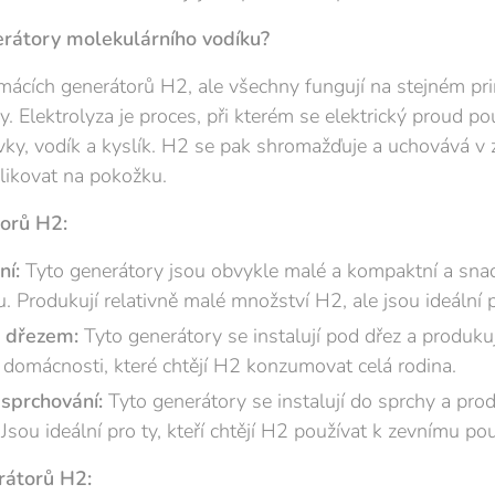
erátory molekulárního vodíku?
mácích generátorů H2, ale všechny fungují na stejném prin
y. Elektrolyza je proces, při kterém se elektrický proud po
rvky, vodík a kyslík. H2 se pak shromažďuje a uchovává v 
likovat na pokožku.
orů H2:
ní:
Tyto generátory jsou obvykle malé a kompaktní a sna
 Produkují relativně malé množství H2, ale jsou ideální pr
 dřezem:
Tyto generátory se instalují pod dřez a produku
domácnosti, které chtějí H2 konzumovat celá rodina.
sprchování:
Tyto generátory se instalují do sprchy a prod
sou ideální pro ty, kteří chtějí H2 používat k zevnímu použ
rátorů H2: