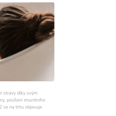
m stravy díky svým
ny, posílení imunitního
 se na trhu objevuje